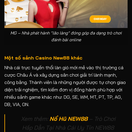
MG – Nhà phát hành “lão làng” đóng góp đa dạng trò chơi
đánh bài online
Một số sảnh Casino New88 khác
Nhà cái trực tuyến thổi làn gió mới mẻ vào thị trường cá
cược Châu Á và xây dựng sân chơi giải trí lành mạnh,
công bằng. Thành viên là những người được tự chọn giao
diện trải nghiệm, tìm kiếm đơn vị đồng hành phù hợp với
nhiều sảnh game khác như: DG, SE, WM, MT, PT, TP, AG,
DB, VIA, ON.
Xem thêm:
Nổ Hũ NEW88
– Trò Chơi
Hấp Dẫn Tại Nhà Cái Uy Tín NEW88