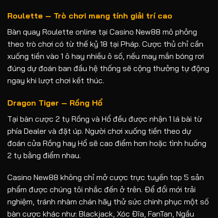
Roulette – Trò chơi mang tính giải trí cao
Bàn quay Roulette online tại Casino New88 mô phỏng
theo trò chơi có từ thế kỷ 18 tại Pháp. Cược thủ chỉ cần
xuống tiền vào 1 ô hay nhiều ô số, nếu may mắn bóng rơi
đúng dự đoán ban đầu hệ thống sẽ cộng thưởng tự động
ngay khi lượt chơi kết thúc.
Dragon Tiger – Rồng Hổ
Tại bàn cược 2 tụ Rồng và Hổ đều được nhận 1 lá bài từ
phía Dealer và đặt úp. Người chơi xuống tiền theo dự
đoán cửa Rồng hay Hổ sẽ cao điểm hơn hoặc tình huống
2 tụ bằng điểm nhau.
Casino New88 không chỉ mở cược trực tuyến top 5 sản
phẩm được chúng tôi nhắc đến ở trên. Để đổi mới trải
nghiệm, tránh nhàm chán hãy thử sức chinh phục một số
bàn cược khác như: Blackjack, Xóc Đĩa, FanTan, Ngầu