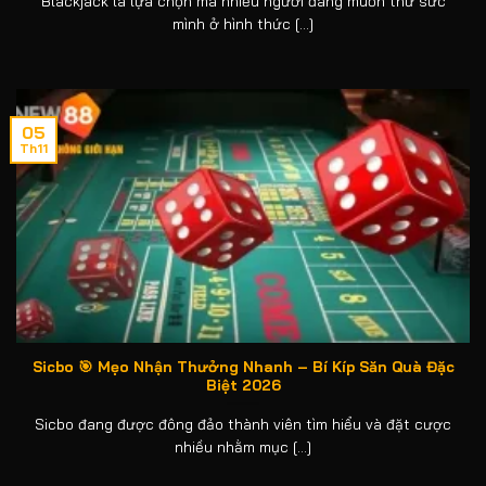
Blackjack là lựa chọn mà nhiều người đang muốn thử sức
mình ở hình thức [...]
05
Th11
Sicbo 🎯 Mẹo Nhận Thưởng Nhanh – Bí Kíp Săn Quà Đặc
Biệt 2026
Sicbo đang được đông đảo thành viên tìm hiểu và đặt cược
nhiều nhằm mục [...]