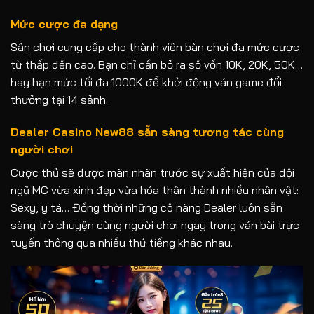
Mức cược đa dạng
Sân chơi cung cấp cho thành viên bàn chơi đa mức cược
từ thấp đến cao. Bạn chỉ cần bỏ ra số vốn 10K, 20K, 50K…
hay hạn mức tối đa 1000K để khởi động ván game đổi
thưởng tại 14 sảnh.
Dealer Casino New88 sẵn sàng tương tác cùng
người chơi
Cược thủ sẽ được mãn nhãn trước sự xuất hiện của đội
ngũ MC vừa xinh đẹp vừa hóa thân thành nhiều nhân vật:
Sexy, y tá… Đồng thời những cô nàng Dealer luôn sẵn
sàng trò chuyện cùng người chơi ngay trong ván bài trực
tuyến thông qua nhiều thứ tiếng khác nhau.