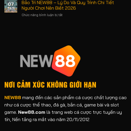
Mật
Bảo Trì NEW88 – Lý Do Và Quy Trình Chi Tiết
Sảnh
Quà
07
Khẩu
Game
Người Chơi Nên Biết 2026
Khủng
Th11
NEW88
Giải
Chức năng bình luận bị tắt
ở
–
Trí
Bảo
Cách
Hot
Trì
Khắc
Nhất
NEW88
Phục
2026
–
Và
Lý
Phòng
Do
Tránh
Và
Hiệu
Quy
Quả
Trình
2026
Chi
Tiết
Người
Chơi
Nên
Biết
2026
NEW88
mang đến các sản phẩm cá cược chất lượng cao
như cá cược thể thao, đá gà, bắn cá, game bài và slot
game.
New88.com
là trang web cá cược trực tuyến uy
tín, Nền tảng ra mắt vào năm 20/11/2012