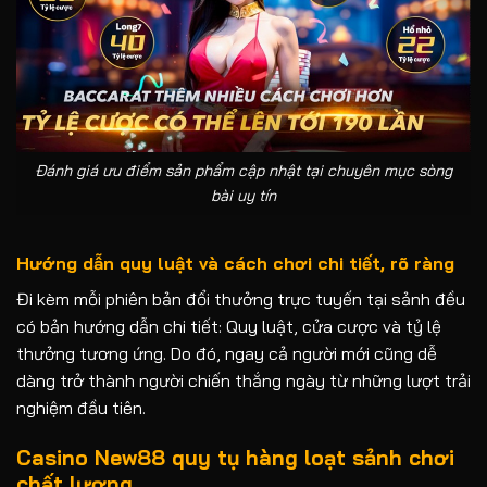
Đánh giá ưu điểm sản phẩm cập nhật tại chuyên mục sòng
bài uy tín
Hướng dẫn quy luật và cách chơi chi tiết, rõ ràng
Đi kèm mỗi phiên bản đổi thưởng trực tuyến tại sảnh đều
có bản hướng dẫn chi tiết: Quy luật, cửa cược và tỷ lệ
thưởng tương ứng. Do đó, ngay cả người mới cũng dễ
dàng trở thành người chiến thắng ngày từ những lượt trải
nghiệm đầu tiên.
Casino New88 quy tụ hàng loạt sảnh chơi
chất lượng