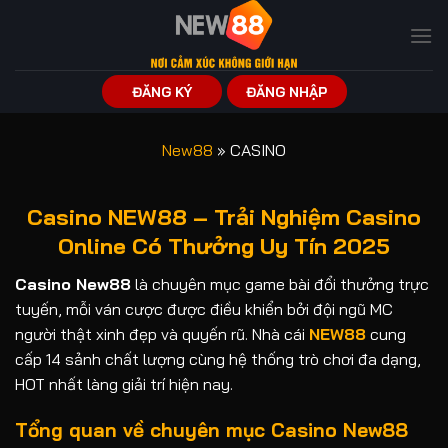
Bỏ
qua
nội
dung
ĐĂNG KÝ
ĐĂNG NHẬP
New88
»
CASINO
Casino NEW88 – Trải Nghiệm Casino
Online Có Thưởng Uy Tín 2025
Casino New88
là chuyên mục game bài đổi thưởng trực
tuyến, mỗi ván cược được điều khiển bởi đội ngũ MC
người thật xinh đẹp và quyến rũ. Nhà cái
NEW88
cung
cấp 14 sảnh chất lượng cùng hệ thống trò chơi đa dạng,
HOT nhất làng giải trí hiện nay.
Tổng quan về chuyên mục Casino New88