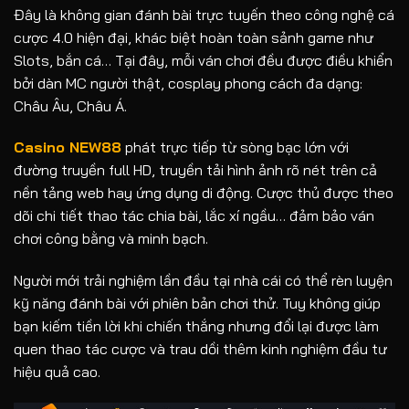
Đây là không gian đánh bài trực tuyến theo công nghệ cá
cược 4.0 hiện đại, khác biệt hoàn toàn sảnh game như
Slots, bắn cá… Tại đây, mỗi ván chơi đều được điều khiển
bởi dàn MC người thật, cosplay phong cách đa dạng:
Châu Âu, Châu Á.
Casino NEW88
phát trực tiếp từ sòng bạc lớn với
đường truyền full HD, truyền tải hình ảnh rõ nét trên cả
nền tảng web hay ứng dụng di động. Cược thủ được theo
dõi chi tiết thao tác chia bài, lắc xí ngầu… đảm bảo ván
chơi công bằng và minh bạch.
Người mới trải nghiệm lần đầu tại nhà cái có thể rèn luyện
kỹ năng đánh bài với phiên bản chơi thử. Tuy không giúp
bạn kiếm tiền lời khi chiến thắng nhưng đổi lại được làm
quen thao tác cược và trau dồi thêm kinh nghiệm đầu tư
hiệu quả cao.