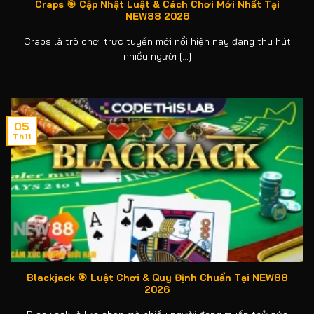
Craps 🎯 Cập Nhật Luật & Cách Chơi Mới Nhất Tại
NEW88 2026
Craps là trò chơi trực tuyến mới nổi hiện nay đang thu hút
nhiều người [...]
05
Th11
Blackjack 🎯 Luật Chơi & Quy Định Chuẩn Tại NEW88
2026