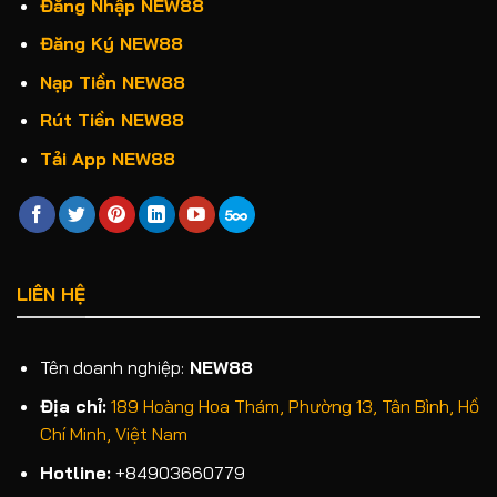
Đăng Nhập NEW88
Đăng Ký NEW88
Nạp Tiền NEW88
Rút Tiền NEW88
Tải App NEW88
LIÊN HỆ
Tên doanh nghiệp:
NEW88
Địa chỉ:
189 Hoàng Hoa Thám, Phường 13, Tân Bình, Hồ
Chí Minh, Việt Nam
Hotline:
+84903660779