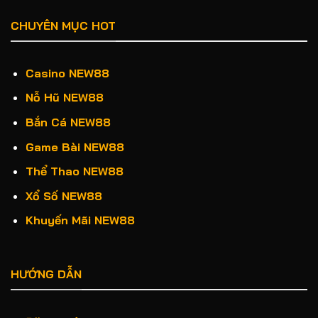
CHUYÊN MỤC HOT
Casino NEW88
Nỗ Hũ NEW88
Bắn Cá NEW88
Game Bài NEW88
Thể Thao NEW88
Xổ Số NEW88
Khuyến Mãi NEW88
HƯỚNG DẪN