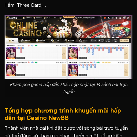
Hầm, Three Card,…
Khám phá game hấp dẫn khác cập nhật tại 14 sảnh bài trực
tuyến
Tổng hợp chương trình khuyến mãi hấp
dẫn tại Casino New88
Thành viên nhà cái khi đặt cược với sòng bài trực tuyến
có thể đăng ký tham gia nhận thưởng một số sự kiện