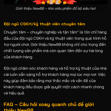
Giới thiệu New88 – kho siêu phẩm đổ bộ siêu hot
Đội ngũ CSKH/kỹ thuật viên chuyên tâm
Chuyên tâm – chuyên nghiệp và tận tâm” là tôn chỉ hàng
đầu của đội ngũ CSKH và kỹ thuật viên trong quá trình hỗ
trợ người chơi. Giới thiệu New88 không chỉ chú trọng đến
chất lượng sản phẩm mà còn quan tâm đến sự hài lòng
của khách hàng.
Đội ngũ chăm sóc khách hàng và hỗ trợ kỹ thuật của nhà
cái luôn sẵn sàng hỗ trợ khách hàng mọi lúc mọi nơi. Việc
này giúp đảm bảo rằng mọi thắc mắc và vấn đề của
khách hàng đều được giải quyết một cách nhanh chóng
và hiệu quả.
FAQ – Câu hỏi xoay quanh chủ đề giới
thiệu New88