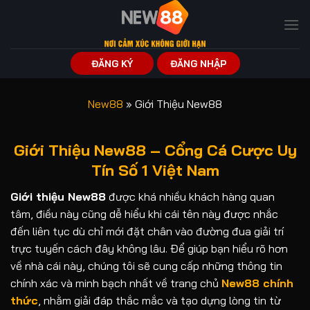
Bỏ
qua
nội
dung
ĐĂNG KÝ
ĐĂNG NHẬP
New88
»
Giới Thiệu New88
Giới Thiệu New88 – Cổng Cá Cược Uy
Tín Số 1 Việt Nam
Giới thiệu New88
được khá nhiều khách hàng quan
tâm, điều này cũng dễ hiểu khi cái tên này được nhắc
đến liên tục dù chỉ mới đặt chân vào đường đua giải trí
trực tuyến cách đây không lâu. Để giúp bạn hiểu rõ hơn
về nhà cái này, chúng tôi sẽ cung cấp những thông tin
chính xác và minh bạch nhất về trang chủ
New88 chính
thức
, nhằm giải đáp thắc mắc và tạo dựng lòng tin từ