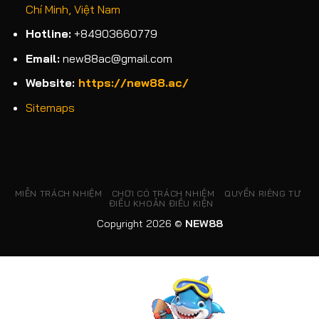
Chí Minh, Việt Nam
Hotline:
+84903660779
Email:
new88ac@gmail.com
Website:
https://new88.ac/
Sitemaps
MIỄN TRÁCH NHIỆM
CHƠI CÓ TRÁCH NHIỆM
QUYỀN RIÊNG TƯ
ĐIỀU KHOẢN ĐIỀU KIỆN
Copyright 2026 ©
NEW88
×