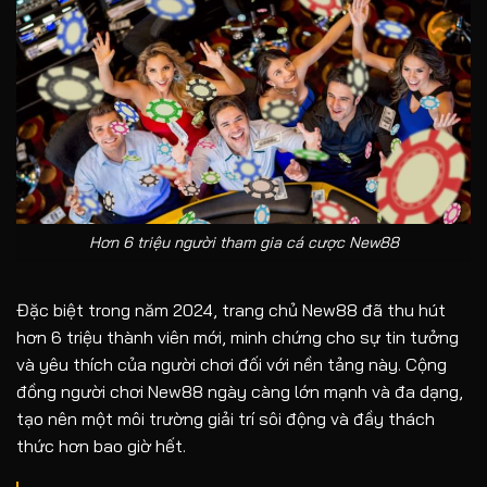
Hơn 6 triệu người tham gia cá cược New88
Đặc biệt trong năm 2024, trang chủ New88 đã thu hút
hơn 6 triệu thành viên mới, minh chứng cho sự tin tưởng
và yêu thích của người chơi đối với nền tảng này. Cộng
đồng người chơi New88 ngày càng lớn mạnh và đa dạng,
tạo nên một môi trường giải trí sôi động và đầy thách
thức hơn bao giờ hết.