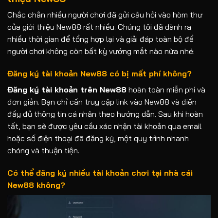
Chắc chắn nhiều người chơi đã gửi câu hỏi vào hòm thư
của giới thiệu New88 rất nhiều. Chúng tôi đã dành ra
nhiều thời gian để tổng hợp lại và giải đáp toàn bộ để
người chơi không còn bất kỳ vướng mắt nào nữa nhé:
Đăng ký tài khoản New88 có bị mất phí không?
Đăng ký tài khoản trên New88
hoàn toàn miễn phí và
đơn giản. Bạn chỉ cần truy cập link vào New88 và điền
đầy đủ thông tin cá nhân theo hướng dẫn. Sau khi hoàn
tất, bạn sẽ được yêu cầu xác nhận tài khoản qua email
hoặc số điện thoại đã đăng ký, một quy trình nhanh
chóng và thuận tiện.
Có thể đăng ký nhiều tài khoản chơi tại nhà cái
New88 không?