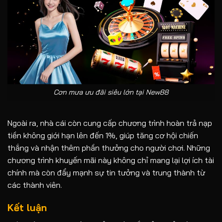
Cơn mưa ưu đãi siêu lớn tại New88
Ngoài ra, nhà cái còn cung cấp chương trình hoàn trả nạp
tiền không giới hạn lên đến 1%, giúp tăng cơ hội chiến
thắng và nhận thêm phần thưởng cho người chơi. Những
chương trình khuyến mãi này không chỉ mang lại lợi ích tài
chính mà còn đẩy mạnh sự tin tưởng và trung thành từ
các thành viên.
Kết luận